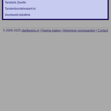
Tandarts Zwolle
Tandenborstelexpert.nl
Voorbeeld tekstlink
© 2006-2025
startbewijs.nl
|
Pagina maken
|
Algemene voorwaarden
|
Contact